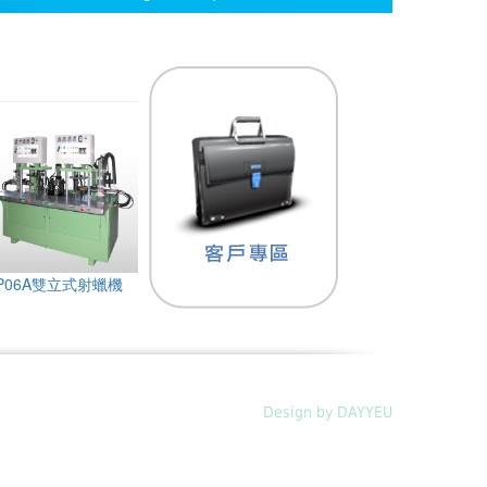
P06A雙立式射蠟機
Design by DAYYEU