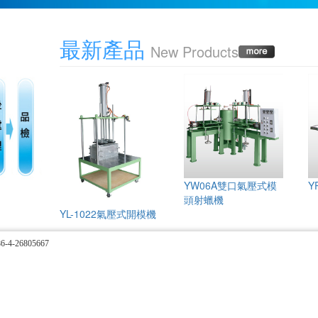
最新產品
New Products
YW06A雙口氣壓式模
Y
頭射蠟機
YL-1022氣壓式開模機
4-26805667