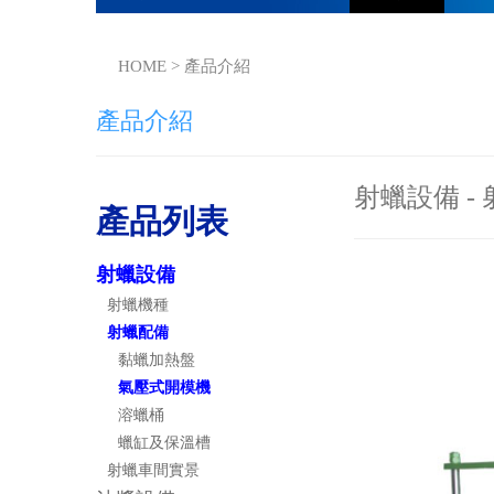
HOME > 產品介紹
產品介紹
射蠟設備 -
產品列表
射蠟設備
射蠟機種
射蠟配備
黏蠟加熱盤
氣壓式開模機
溶蠟桶
蠟缸及保溫槽
射蠟車間實景