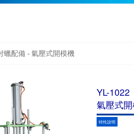
 射蠟配備 - 氣壓式開模機
YL-1022
氣壓式開
特性說明